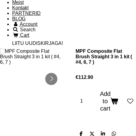
Meist
Kontakt
PARTNERID
BLOG
Account
Search
Cart
LIITU UUDISKIRJAGA!
MPF Composite Flat
Brush Straight 3 in 1 kit (
#4, 6, 7 )
€112.90
Add
to
cart
S
S
S
S