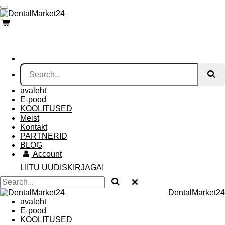
Skip
to
main
content
avaleht
E-pood
KOOLITUSED
Meist
Kontakt
PARTNERID
BLOG
Account
LIITU UUDISKIRJAGA!
DentalMarket24
avaleht
E-pood
KOOLITUSED