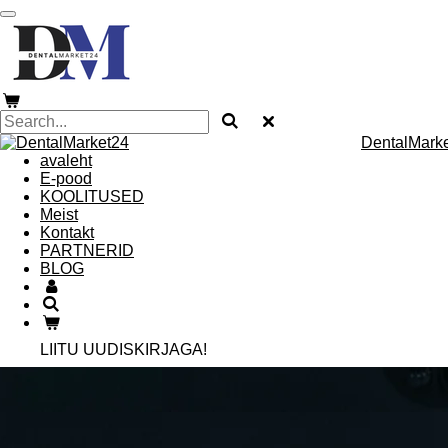
Skip
to
main
content
DentalMark
avaleht
E-pood
KOOLITUSED
Meist
Kontakt
PARTNERID
BLOG
LIITU UUDISKIRJAGA!